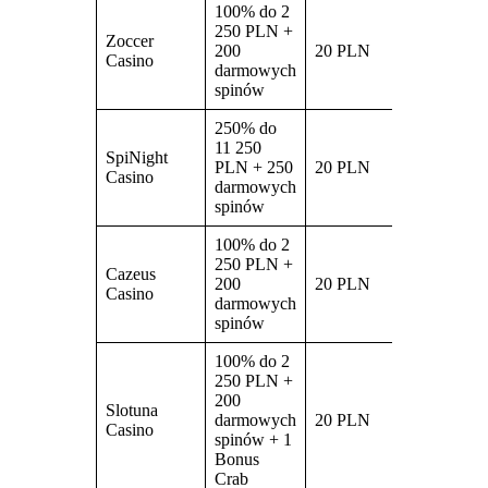
100% do 2
250 PLN +
Zoccer
200
20 PLN
20 PLN
Casino
darmowych
spinów
250% do
11 250
SpiNight
PLN + 250
20 PLN
20 PLN
Casino
darmowych
spinów
100% do 2
250 PLN +
Cazeus
200
20 PLN
20 PLN
Casino
darmowych
spinów
100% do 2
250 PLN +
200
Slotuna
darmowych
20 PLN
20 PLN
Casino
spinów + 1
Bonus
Crab