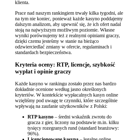
klienta.
Prace nad naszym rankingiem trwały kilka tygodni, ale
na tym nie koniec, ponieważ każde kasyno poddajemy
dalszym analizom, aby upewnić się, że ich ofert nadal
stoją na najwyższym możliwym poziomie. Własne
wyniki porównujemy też z realnymi opiniami graczy,
dzięki czemu jesteśmy w stanie na bieżąco
odzwierciedlać zmiany w ofercie, regulaminach i
standardach bezpieczeństwa.
Kryteria oceny: RTP, licencje, szybkość
wypłat i opinie graczy
Każde kasyno w rankingu zostało przez nas bardzo
dokładnie ocenione według jasno określonych
kryteriów. W kontekście wypłacalnych kasyn online
wzięliśmy pod uwagę te czynniki, które szczególnie
wpływają na zaufanie użytkowników z Polski:
RTP kasyno
– średni wskaźnik zwrotu do
gracza z gier, liczony na podstawie m.in. kilku
tysięcy rozegranych rund (standard branżowy:
96%).
Licencjonowane kasyna
– legalne online