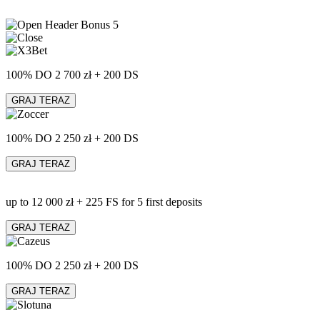
5
100% DO 2 700 zł + 200 DS
GRAJ TERAZ
100% DO 2 250 zł + 200 DS
GRAJ TERAZ
up to 12 000 zł + 225 FS for 5 first deposits
GRAJ TERAZ
100% DO 2 250 zł + 200 DS
GRAJ TERAZ