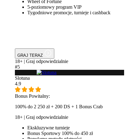
Wheel of Fortune
5-poziomowy program VIP
Tygodniowe promocje, turnieje i cashback
GRAJ TERAZ
18+ | Graj odpowiedzialnie
#5
Slotuna
4.9
Bonus Powitalny:
100% do 2 250 zł + 200 DS + 1 Bonus Crab
18+ | Graj odpowiedzialnie
Ekskluzywne turnieje
Bonus Sportowy 100% do 450 zł
Popularne metody płatności