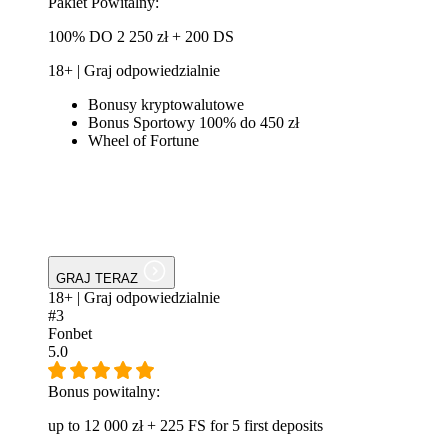
Pakiet Powitalny:
100% DO 2 250 zł + 200 DS
18+ | Graj odpowiedzialnie
Bonusy kryptowalutowe
Bonus Sportowy 100% do 450 zł
Wheel of Fortune
GRAJ TERAZ
18+ | Graj odpowiedzialnie
#3
Fonbet
5.0
Bonus powitalny:
up to 12 000 zł + 225 FS for 5 first deposits