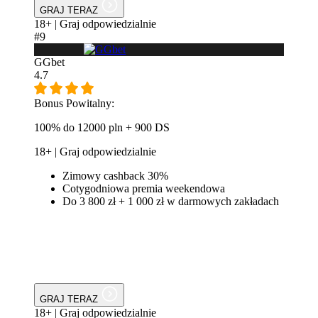
GRAJ TERAZ
18+ | Graj odpowiedzialnie
#9
GGbet
4.7
Bonus Powitalny:
100% do 12000 pln + 900 DS
18+ | Graj odpowiedzialnie
Zimowy cashback 30%
Cotygodniowa premia weekendowa
Do 3 800 zł + 1 000 zł w darmowych zakładach
GRAJ TERAZ
18+ | Graj odpowiedzialnie