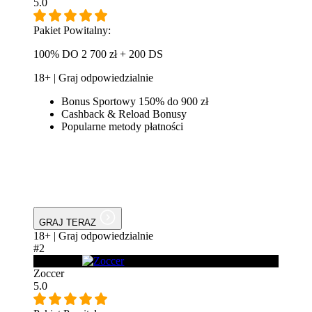
5.0
Pakiet Powitalny:
100% DO 2 700 zł + 200 DS
18+ | Graj odpowiedzialnie
Bonus Sportowy 150% do 900 zł
Cashback & Reload Bonusy
Popularne metody płatności
GRAJ TERAZ
18+ | Graj odpowiedzialnie
#2
Zoccer
5.0