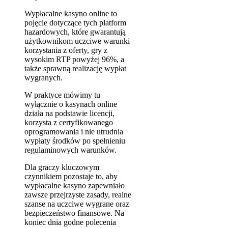
Wypłacalne kasyno online to
pojęcie dotyczące tych platform
hazardowych, które gwarantują
użytkownikom uczciwe warunki
korzystania z oferty, gry z
wysokim RTP powyżej 96%, a
także sprawną realizację wypłat
wygranych.
W praktyce mówimy tu
wyłącznie o kasynach online
działa na podstawie licencji,
korzysta z certyfikowanego
oprogramowania i nie utrudnia
wypłaty środków po spełnieniu
regulaminowych warunków.
Dla graczy kluczowym
czynnikiem pozostaje to, aby
wypłacalne kasyno zapewniało
zawsze przejrzyste zasady, realne
szanse na uczciwe wygrane oraz
bezpieczeństwo finansowe. Na
koniec dnia godne polecenia