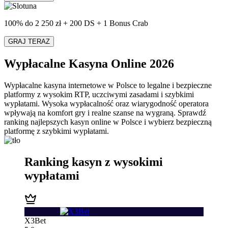
100% do 2 250 zł + 200 DS + 1 Bonus Crab
GRAJ TERAZ
Wypłacalne Kasyna Online 2026
Wypłacalne kasyna internetowe w Polsce to legalne i bezpieczne
platformy z wysokim RTP, uczciwymi zasadami i szybkimi
wypłatami. Wysoka wypłacalność oraz wiarygodność operatora
wpływają na komfort gry i realne szanse na wygraną. Sprawdź
ranking najlepszych kasyn online w Polsce i wybierz bezpieczną
platformę z szybkimi wypłatami.
Ranking kasyn z wysokimi
wypłatami
X3Bet