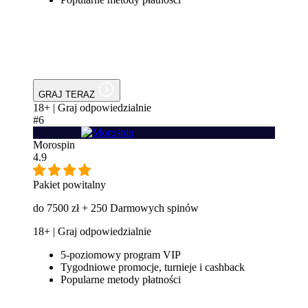
GRAJ TERAZ
18+ | Graj odpowiedzialnie
#6
Morospin
4.9
Pakiet powitalny
do 7500 zł + 250 Darmowych spinów
18+ | Graj odpowiedzialnie
5-poziomowy program VIP
Tygodniowe promocje, turnieje i cashback
Popularne metody płatności