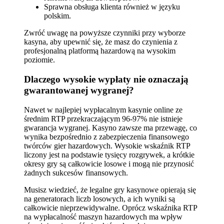
Sprawna obsługa klienta również w języku
polskim.
Zwróć uwagę na powyższe czynniki przy wyborze
kasyna, aby upewnić się, że masz do czynienia z
profesjonalną platformą hazardową na wysokim
poziomie.
Dlaczego wysokie wypłaty nie oznaczają
gwarantowanej wygranej?
Nawet w najlepiej wypłacalnym kasynie online ze
średnim RTP przekraczającym 96-97% nie istnieje
gwarancja wygranej. Kasyno zawsze ma przewagę, co
wynika bezpośrednio z zabezpieczenia finansowego
twórców gier hazardowych. Wysokie wskaźnik RTP
liczony jest na podstawie tysięcy rozgrywek, a krótkie
okresy gry są całkowicie losowe i mogą nie przynosić
żadnych sukcesów finansowych.
Musisz wiedzieć, że legalne gry kasynowe opierają się
na generatorach liczb losowych, a ich wyniki są
całkowicie nieprzewidywalne. Oprócz wskaźnika RTP
na wypłacalność maszyn hazardowych ma wpływ