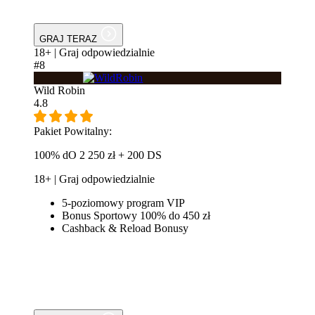
GRAJ TERAZ
18+ | Graj odpowiedzialnie
#8
Wild Robin
4.8
Pakiet Powitalny:
100% dO 2 250 zł + 200 DS
18+ | Graj odpowiedzialnie
5-poziomowy program VIP
Bonus Sportowy 100% do 450 zł
Cashback & Reload Bonusy