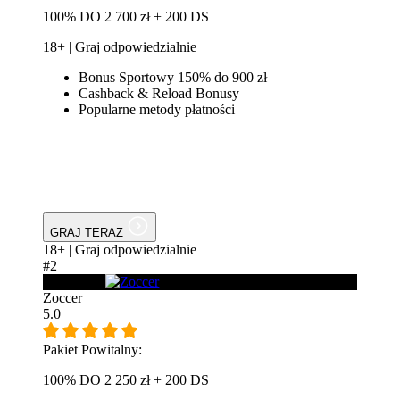
100% DO 2 700 zł + 200 DS
18+ | Graj odpowiedzialnie
Bonus Sportowy 150% do 900 zł
Cashback & Reload Bonusy
Popularne metody płatności
GRAJ TERAZ
18+ | Graj odpowiedzialnie
#2
Zoccer
5.0
Pakiet Powitalny:
100% DO 2 250 zł + 200 DS