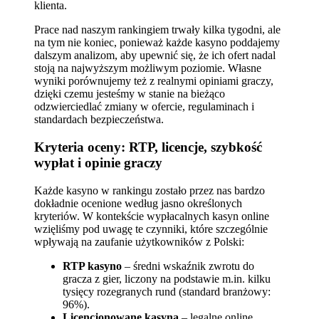
klienta.
Prace nad naszym rankingiem trwały kilka tygodni, ale
na tym nie koniec, ponieważ każde kasyno poddajemy
dalszym analizom, aby upewnić się, że ich ofert nadal
stoją na najwyższym możliwym poziomie. Własne
wyniki porównujemy też z realnymi opiniami graczy,
dzięki czemu jesteśmy w stanie na bieżąco
odzwierciedlać zmiany w ofercie, regulaminach i
standardach bezpieczeństwa.
Kryteria oceny: RTP, licencje, szybkość
wypłat i opinie graczy
Każde kasyno w rankingu zostało przez nas bardzo
dokładnie ocenione według jasno określonych
kryteriów. W kontekście wypłacalnych kasyn online
wzięliśmy pod uwagę te czynniki, które szczególnie
wpływają na zaufanie użytkowników z Polski:
RTP kasyno
– średni wskaźnik zwrotu do
gracza z gier, liczony na podstawie m.in. kilku
tysięcy rozegranych rund (standard branżowy:
96%).
Licencjonowane kasyna
– legalne online