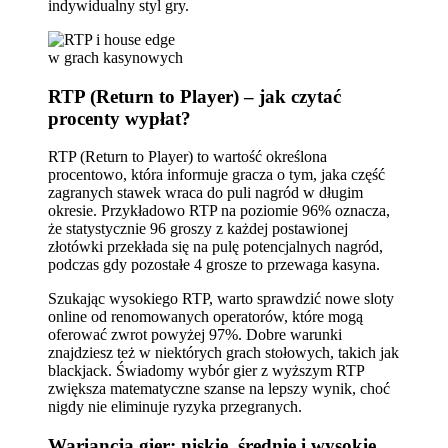
indywidualny styl gry.
RTP (Return to Player) – jak czytać
procenty wypłat?
RTP (Return to Player) to wartość określona
procentowo, która informuje gracza o tym, jaka część
zagranych stawek wraca do puli nagród w długim
okresie. Przykładowo RTP na poziomie 96% oznacza,
że statystycznie 96 groszy z każdej postawionej
złotówki przekłada się na pulę potencjalnych nagród,
podczas gdy pozostałe 4 grosze to przewaga kasyna.
Szukając wysokiego RTP, warto sprawdzić nowe sloty
online od renomowanych operatorów, które mogą
oferować zwrot powyżej 97%. Dobre warunki
znajdziesz też w niektórych grach stołowych, takich jak
blackjack. Świadomy wybór gier z wyższym RTP
zwiększa matematyczne szanse na lepszy wynik, choć
nigdy nie eliminuje ryzyka przegranych.
Wariancja gier: niskie, średnie i wysokie