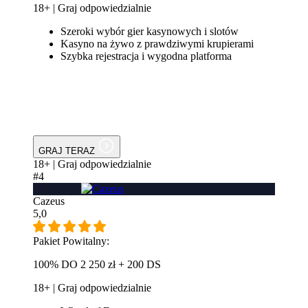
18+ | Graj odpowiedzialnie
Szeroki wybór gier kasynowych i slotów
Kasyno na żywo z prawdziwymi krupierami
Szybka rejestracja i wygodna platforma
GRAJ TERAZ
18+ | Graj odpowiedzialnie
#4
Cazeus
5,0
Pakiet Powitalny:
100% DO 2 250 zł + 200 DS
18+ | Graj odpowiedzialnie