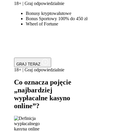
18+ | Graj odpowiedzialnie
Bonusy kryptowalutowe
Bonus Sportowy 100% do 450 zł
Wheel of Fortune
GRAJ TERAZ
18+ | Graj odpowiedzialnie
Co oznacza pojęcie
„najbardziej
wypłacalne kasyno
online”?