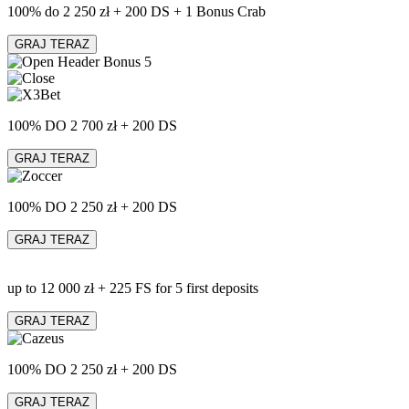
100% do 2 250 zł + 200 DS + 1 Bonus Crab
GRAJ TERAZ
5
100% DO 2 700 zł + 200 DS
GRAJ TERAZ
100% DO 2 250 zł + 200 DS
GRAJ TERAZ
up to 12 000 zł + 225 FS for 5 first deposits
GRAJ TERAZ
100% DO 2 250 zł + 200 DS
GRAJ TERAZ