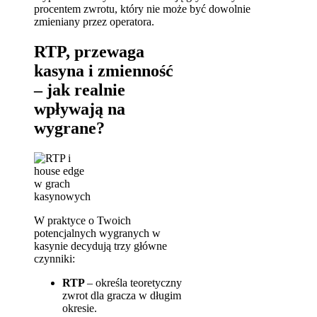
procentem zwrotu, który nie może być dowolnie
zmieniany przez operatora.
RTP, przewaga
kasyna i zmienność
– jak realnie
wpływają na
wygrane?
W praktyce o Twoich
potencjalnych wygranych w
kasynie decydują trzy główne
czynniki:
RTP
– określa teoretyczny
zwrot dla gracza w długim
okresie.