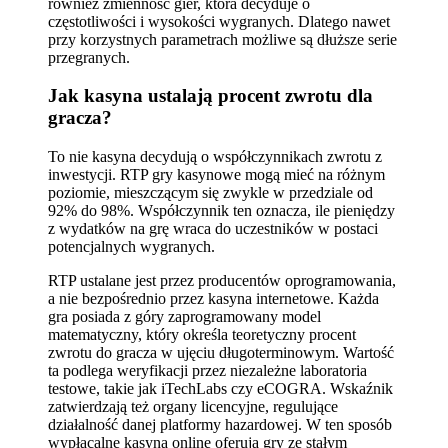
również zmienność gier, która decyduje o
częstotliwości i wysokości wygranych. Dlatego nawet
przy korzystnych parametrach możliwe są dłuższe serie
przegranych.
Jak kasyna ustalają procent zwrotu dla
gracza?
To nie kasyna decydują o współczynnikach zwrotu z
inwestycji. RTP gry kasynowe mogą mieć na różnym
poziomie, mieszczącym się zwykle w przedziale od
92% do 98%. Współczynnik ten oznacza, ile pieniędzy
z wydatków na grę wraca do uczestników w postaci
potencjalnych wygranych.
RTP ustalane jest przez producentów oprogramowania,
a nie bezpośrednio przez kasyna internetowe. Każda
gra posiada z góry zaprogramowany model
matematyczny, który określa teoretyczny procent
zwrotu do gracza w ujęciu długoterminowym. Wartość
ta podlega weryfikacji przez niezależne laboratoria
testowe, takie jak iTechLabs czy eCOGRA. Wskaźnik
zatwierdzają też organy licencyjne, regulujące
działalność danej platformy hazardowej. W ten sposób
wypłacalne kasyna online oferują gry ze stałym