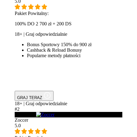
5.0
Pakiet Powitalny:
100% DO 2 700 zł + 200 DS
18+ | Graj odpowiedzialnie
Bonus Sportowy 150% do 900 zł
Cashback & Reload Bonusy
Popularne metody płatności
GRAJ TERAZ
18+ | Graj odpowiedzialnie
#2
Zoccer
5.0