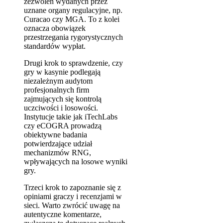
zezwoleń wydanych przez
uznane organy regulacyjne, np.
Curacao czy MGA. To z kolei
oznacza obowiązek
przestrzegania rygorystycznych
standardów wypłat.
Drugi krok to sprawdzenie, czy
gry w kasynie podlegają
niezależnym audytom
profesjonalnych firm
zajmujących się kontrolą
uczciwości i losowości.
Instytucje takie jak iTechLabs
czy eCOGRA prowadzą
obiektywne badania
potwierdzające udział
mechanizmów RNG,
wpływających na losowe wyniki
gry.
Trzeci krok to zapoznanie się z
opiniami graczy i recenzjami w
sieci. Warto zwrócić uwagę na
autentyczne komentarze,